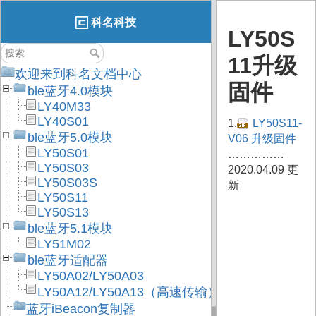
科名科技
LY50S
11升级
欢迎来到科名文档中心
固件
ble蓝牙4.0模块
LY40M33
LY40S01
1.
LY50S11-
ble蓝牙5.0模块
V06 升级固件
LY50S01
……………
LY50S03
2020.04.09 更
LY50S03S
新
LY50S11
LY50S13
ble蓝牙5.1模块
LY51M02
ble蓝牙适配器
LY50A02/LY50A03
LY50A12/LY50A13（高速传输）
蓝牙iBeacon复制器