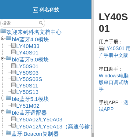
科名科技
LY40S
01
欢迎来到科名文档中心
ble蓝牙4.0模块
用户手册：
LY40M33
LY40S01 用
LY40S01
户手册中文版
ble蓝牙5.0模块
LY50S01
串口助手：
LY50S03
Windows电脑
LY50S03S
版串口调试助
LY50S11
手
LY50S13
ble蓝牙5.1模块
手机APP：
测
LY51M02
试APP
ble蓝牙适配器
LY50A02/LY50A03
LY50A12/LY50A13（高速传输）
蓝牙iBeacon复制器